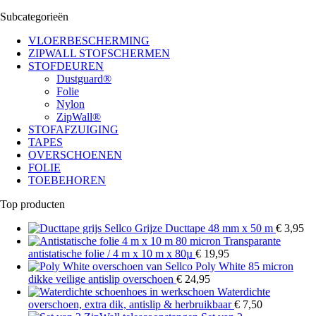
Subcategorieën
VLOERBESCHERMING
ZIPWALL STOFSCHERMEN
STOFDEUREN
Dustguard®
Folie
Nylon
ZipWall®
STOFAFZUIGING
TAPES
OVERSCHOENEN
FOLIE
TOEBEHOREN
Top producten
Grijze Ducttape 48 mm x 50 m
€
3,95
Transparante
antistatische folie / 4 m x 10 m x 80µ
€
19,95
Poly White 85 micron
dikke veilige antislip overschoen
€
24,95
Waterdichte
overschoen, extra dik, antislip & herbruikbaar
€
7,50