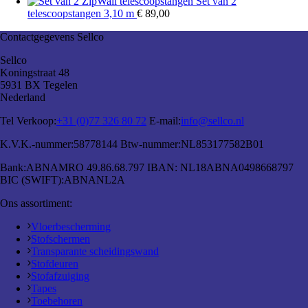
Set van 2
telescoopstangen 3,10 m
€
89,00
Contactgegevens Sellco
Sellco
Koningstraat 48
5931 BX Tegelen
Nederland
Tel Verkoop:
+31 (0)77 326 80 72
E-mail:
info@sellco.nl
K.V.K.-nummer:
58778144
Btw-nummer:
NL853177582B01
Bank:
ABNAMRO 49.86.68.797
IBAN:
NL18ABNA0498668797
BIC (SWIFT):
ABNANL2A
Ons assortiment:
Vloerbescherming
Stofschermen
Transparante scheidingswand
Stofdeuren
Stofafzuiging
Tapes
Toebehoren