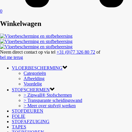
0
Winkelwagen
Neem direct contact op via tel
+31 (0)77 326 80 72
of
bel me terug
VLOERBESCHERMING
Categorieën
Afbeelding
Voordelig
STOFSCHERMEN
> Zipwall® Stofschermen
> Transparante scheidingswand
> Meer over stofvrij werken
STOFDEUREN
FOLIE
STOFAFZUIGING
TAPES