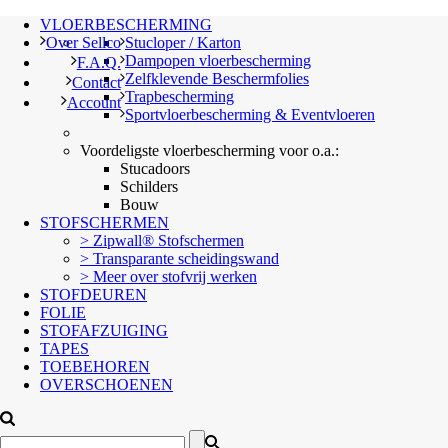
VLOERBESCHERMING
Over Sellco
Stucloper / Karton
Dampopen vloerbescherming
F.A.Q.
Zelfklevende Beschermfolies
Contact
Trapbescherming
Account
Sportvloerbescherming & Eventvloeren
Voordeligste vloerbescherming voor o.a.:
Stucadoors
Schilders
Bouw
STOFSCHERMEN
> Zipwall® Stofschermen
> Transparante scheidingswand
> Meer over stofvrij werken
STOFDEUREN
FOLIE
STOFAFZUIGING
TAPES
TOEBEHOREN
OVERSCHOENEN