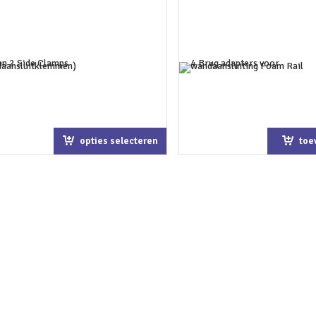
opties selecteren
toe
win