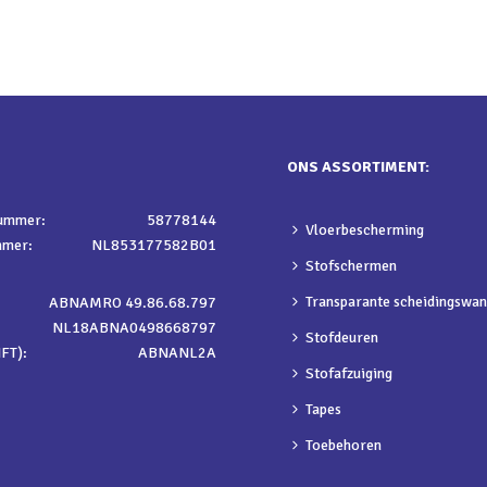
ONS ASSORTIMENT:
nummer:
58778144
Vloerbescherming
mmer:
NL853177582B01
Stofschermen
Transparante scheidingswa
ABNAMRO 49.86.68.797
NL18ABNA0498668797
Stofdeuren
FT):
ABNANL2A
Stofafzuiging
Tapes
Toebehoren