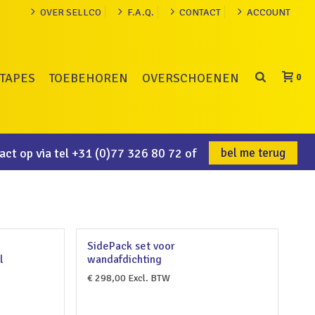
OVER SELLCO
F.A.Q.
CONTACT
ACCOUNT
TAPES
TOEBEHOREN
OVERSCHOENEN
0
ct op via tel
+31 (0)77 326 80 72
of
bel me terug
SidePack set voor
l
wandafdichting
€
298,00
Excl. BTW