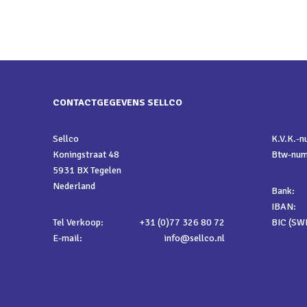
CONTACTGEGEVENS SELLCO
Sellco
K.V.K.-
Koningstraat 48
Btw-nu
5931 BX Tegelen
Nederland
Bank:
IBAN:
Tel Verkoop:
+31 (0)77 326 80 72
BIC (SWI
E-mail:
info@sellco.nl