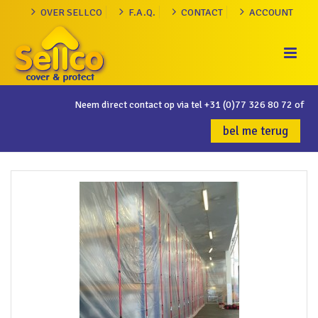
OVER SELLCO
F.A.Q.
CONTACT
ACCOUNT
Neem direct contact op via tel
+31 (0)77 326 80 72
of
bel me terug