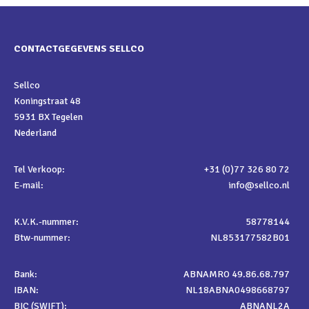
CONTACTGEGEVENS SELLCO
Sellco
Koningstraat 48
5931 BX Tegelen
Nederland
Tel Verkoop:
+31 (0)77 326 80 72
E-mail:
info@sellco.nl
K.V.K.-nummer:
58778144
Btw-nummer:
NL853177582B01
Bank:
ABNAMRO 49.86.68.797
IBAN:
NL18ABNA0498668797
BIC (SWIFT):
ABNANL2A