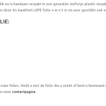
dik en is handaam verpakt in een gesealde stofvrije plastic verp
n is deze A1 kwaliteit LDPE folie 4 m x 5 m en zeer geschikt ook 
IE:
ciale folies. Vindt u niet de folie die u zoekt of bent u benie
 in onze
contactpagina
.