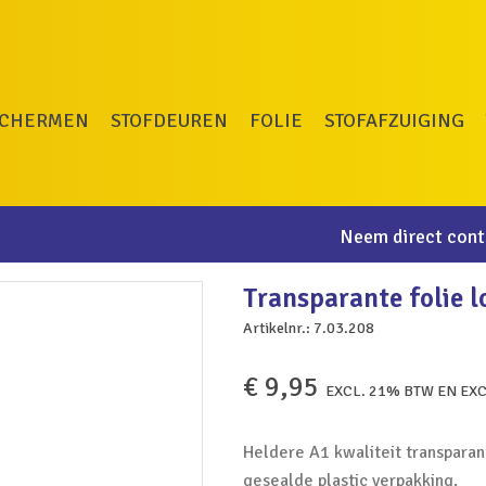
SCHERMEN
STOFDEUREN
FOLIE
STOFAFZUIGING
Neem direct conta
Transparante folie l
Artikelnr.:
7.03.208
€
9,95
EXCL. 21% BTW EN EX
Heldere A1 kwaliteit transparant
gesealde plastic verpakking.