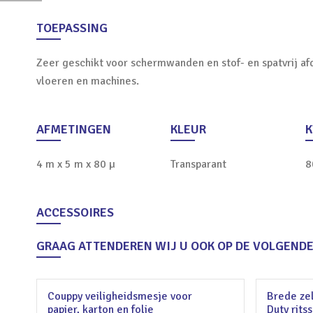
TOEPASSING
Zeer geschikt voor schermwanden en stof- en spatvrij a
vloeren en machines.
AFMETINGEN
KLEUR
K
4 m x 5 m x 80 µ
Transparant
8
ACCESSOIRES
GRAAG ATTENDEREN WIJ U OOK OP DE VOLGEND
Couppy veiligheidsmesje voor
Brede ze
papier, karton en folie
Duty rits