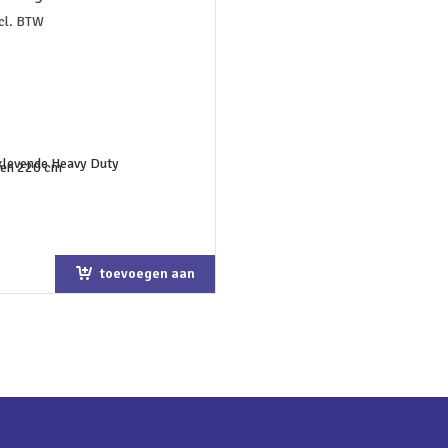
cl. BTW
toevoegen aan
winkelwagen