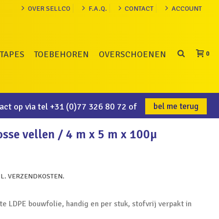
OVER SELLCO
F.A.Q.
CONTACT
ACCOUNT
TAPES
TOEBEHOREN
OVERSCHOENEN
0
ct op via tel
+31 (0)77 326 80 72
of
bel me terug
osse vellen / 4 m x 5 m x 100µ
CL. VERZENDKOSTEN.
e LDPE bouwfolie, handig en per stuk, stofvrij verpakt in