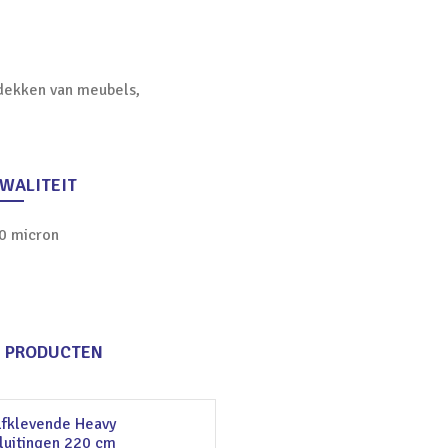
fdekken van meubels,
WALITEIT
0 micron
E PRODUCTEN
lfklevende Heavy
sluitingen 220 cm