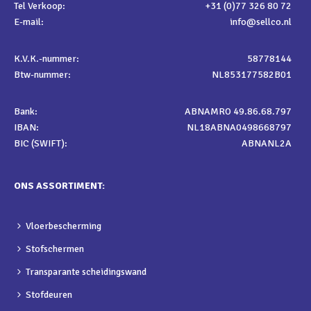
Tel Verkoop:
+31 (0)77 326 80 72
E-mail:
info@sellco.nl
K.V.K.-nummer:
58778144
Btw-nummer:
NL853177582B01
Bank:
ABNAMRO 49.86.68.797
IBAN:
NL18ABNA0498668797
BIC (SWIFT):
ABNANL2A
ONS ASSORTIMENT:
Vloerbescherming
Stofschermen
Transparante scheidingswand
Stofdeuren