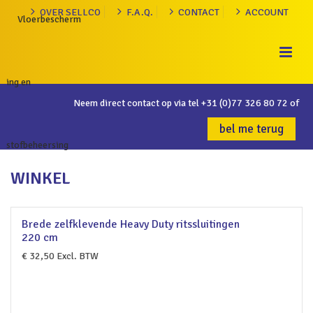
OVER SELLCO
F.A.Q.
CONTACT
ACCOUNT
Neem direct contact op via tel
+31 (0)77 326 80 72
of
bel me terug
WINKEL
Brede zelfklevende Heavy Duty ritssluitingen
220 cm
€
32,50
Excl. BTW