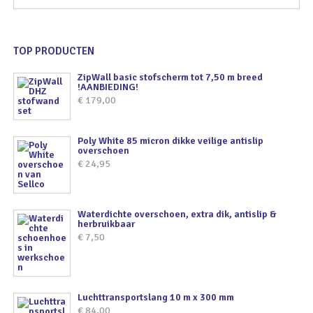
TOP PRODUCTEN
ZipWall basic stofscherm tot 7,50 m breed
!AANBIEDING!
€
179,00
Poly White 85 micron dikke veilige antislip
overschoen
€
24,95
Waterdichte overschoen, extra dik, antislip &
herbruikbaar
€
7,50
Luchttransportslang 10 m x 300 mm
€
84,00