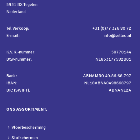
5931 BX Tegelen
Nederland
Tel Verkoop:
+31 (0)77 326 80 72
E-mail:
info@sellco.nl
K.V.K.-nummer:
58778144
Btw-nummer:
NL853177582B01
Bank:
ABNAMRO 49.86.68.797
IBAN:
NL18ABNA0498668797
BIC (SWIFT):
ABNANL2A
ONS ASSORTIMENT:
Vloerbescherming
Stofschermen