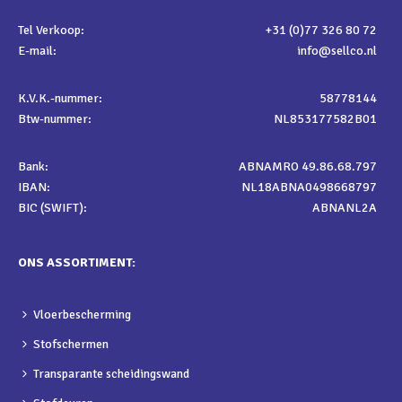
Tel Verkoop:
+31 (0)77 326 80 72
E-mail:
info@sellco.nl
K.V.K.-nummer:
58778144
Btw-nummer:
NL853177582B01
Bank:
ABNAMRO 49.86.68.797
IBAN:
NL18ABNA0498668797
BIC (SWIFT):
ABNANL2A
ONS ASSORTIMENT:
Vloerbescherming
Stofschermen
Transparante scheidingswand