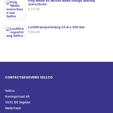
Poly White 85 micron dikke veilige antislip
overschoen
€
24,95
Luchttransportslang 10 m x 300 mm
€
84,00
CONTACTGEGEVENS SELLCO
Sellco
Koningstraat 48
5931 BX Tegelen
Nederland