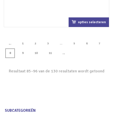
opties selecteren
←
1
2
3
…
5
6
7
→
8
9
10
11
Resultaat 85–96 van de 130 resultaten wordt getoond
SUBCATEGORIEËN