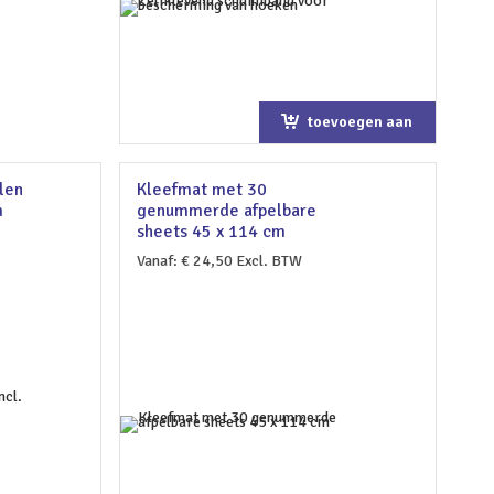
toevoegen aan
winkelwagen
llen
Kleefmat met 30
m
genummerde afpelbare
sheets 45 x 114 cm
Vanaf:
€
24,50
Excl. BTW