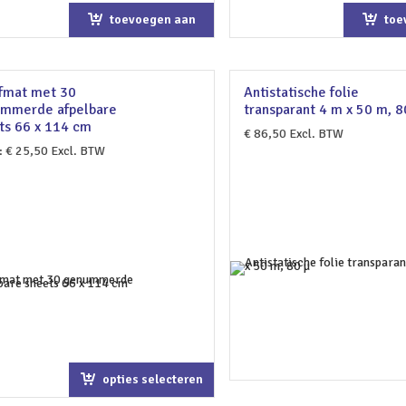
toevoegen aan
toe
winkelwagen
win
fmat met 30
Antistatische folie
mmerde afpelbare
transparant 4 m x 50 m, 8
ts 66 x 114 cm
€
86,50
Excl. BTW
:
€
25,50
Excl. BTW
opties selecteren