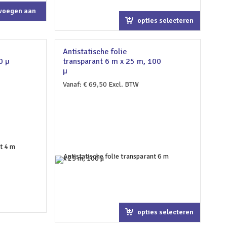
voegen aan
opties selecteren
kelwagen
Antistatische folie
0 µ
transparant 6 m x 25 m, 100
µ
Vanaf:
€
69,50
Excl. BTW
opties selecteren