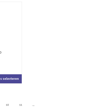
es selecteren
→
10
11