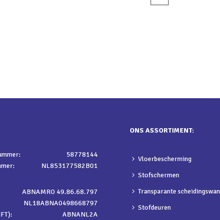
ONS ASSORTIMENT:
nummer:
58778144
Vloerbescherming
mmer:
NL853177582B01
Stofschermen
Transparante scheidingswa
ABNAMRO 49.86.68.797
NL18ABNA0498668797
Stofdeuren
FT):
ABNANL2A