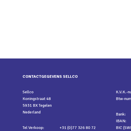
CONTACTGEGEVENS SELLCO
Sellco
K.V.K.-
Koningstraat 48
Btw-nu
5931 BX Tegelen
Nederland
Bank:
IBAN:
Tel Verkoop:
+31 (0)77 326 80 72
BIC (SWI