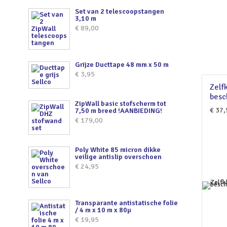
Set van 2 telescoopstangen
3,10 m
€
89,00
Grijze Ducttape 48 mm x 50 m
€
3,95
Zelf
besc
ZipWall basic stofscherm tot
€
37,
7,50 m breed !AANBIEDING!
€
179,00
Poly White 85 micron dikke
veilige antislip overschoen
€
24,95
Transparante antistatische folie
/ 4 m x 10 m x 80µ
€
19,95