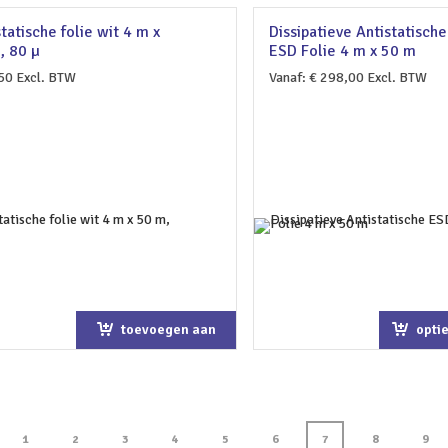
tatische folie wit 4 m x
Dissipatieve Antistatische
, 80 µ
ESD Folie 4 m x 50 m
50
Excl. BTW
Vanaf:
€
298,00
Excl. BTW
toevoegen aan
opti
winkelwagen
1
2
3
4
5
6
7
8
9