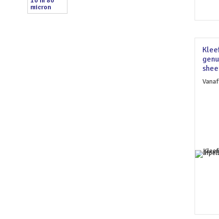
Klee
genu
shee
Vanaf