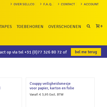
OVER SELLCO
F.A.Q.
CONTACT
ACCOUNT
TAPES
TOEBEHOREN
OVERSCHOENEN
0
ct op via tel
+31 (0)77 326 80 72
of
bel me terug
Couppy veiligheidsmesje
d
voor papier, karton en folie
Vanaf:
€
3,95
Excl. BTW