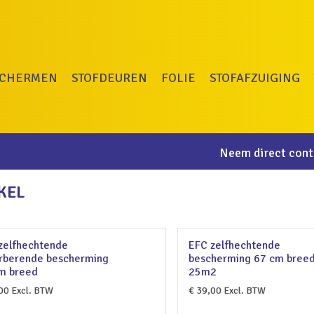
SCHERMEN
STOFDEUREN
FOLIE
STOFAFZUIGING
Neem direct conta
KEL
zelfhechtende
EFC zelfhechtende
rberende bescherming
bescherming 67 cm bree
m breed
25m2
00
Excl. BTW
€
39,00
Excl. BTW