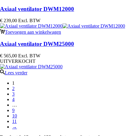
Axiaal ventilator DWM12000
€
239,00
Excl. BTW
Toevoegen aan winkelwagen
Axiaal ventilator DWM25000
€
565,00
Excl. BTW
UITVERKOCHT
Lees verder
1
2
3
4
…
9
10
11
→