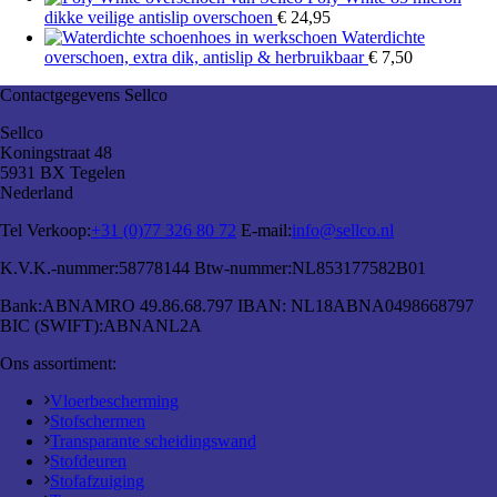
dikke veilige antislip overschoen
€
24,95
Waterdichte
overschoen, extra dik, antislip & herbruikbaar
€
7,50
Contactgegevens Sellco
Sellco
Koningstraat 48
5931 BX Tegelen
Nederland
Tel Verkoop:
+31 (0)77 326 80 72
E-mail:
info@sellco.nl
K.V.K.-nummer:
58778144
Btw-nummer:
NL853177582B01
Bank:
ABNAMRO 49.86.68.797
IBAN:
NL18ABNA0498668797
BIC (SWIFT):
ABNANL2A
Ons assortiment:
Vloerbescherming
Stofschermen
Transparante scheidingswand
Stofdeuren
Stofafzuiging