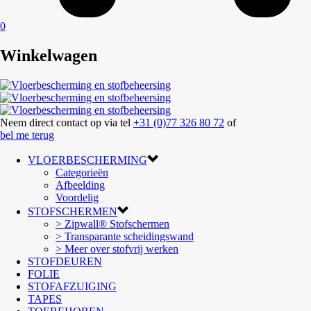
0
Winkelwagen
Neem direct contact op via tel
+31 (0)77 326 80 72
of
bel me terug
VLOERBESCHERMING
Categorieën
Afbeelding
Voordelig
STOFSCHERMEN
> Zipwall® Stofschermen
> Transparante scheidingswand
> Meer over stofvrij werken
STOFDEUREN
FOLIE
STOFAFZUIGING
TAPES