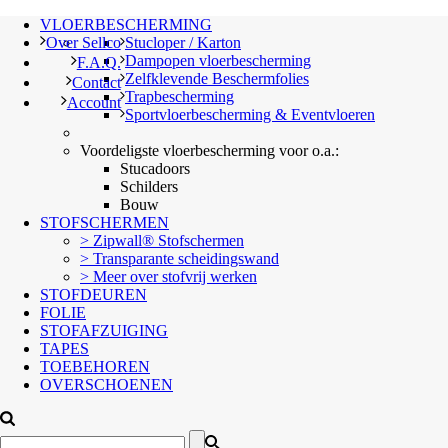
VLOERBESCHERMING
Over Sellco
Stucloper / Karton
Dampopen vloerbescherming
F.A.Q.
Zelfklevende Beschermfolies
Contact
Trapbescherming
Account
Sportvloerbescherming & Eventvloeren
Voordeligste vloerbescherming voor o.a.:
Stucadoors
Schilders
Bouw
STOFSCHERMEN
> Zipwall® Stofschermen
> Transparante scheidingswand
> Meer over stofvrij werken
STOFDEUREN
FOLIE
STOFAFZUIGING
TAPES
TOEBEHOREN
OVERSCHOENEN