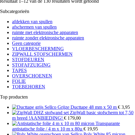
Resultaat 1–12 van de 130 resultaten wordt getoond
Subcategorieën
afdekken van spullen
afschermen van spullen
ruimte met elektronische apparaten
ruimte zonder elektronische apparaten
Geen categorie
VLOERBESCHERMING
ZIPWALL STOFSCHERMEN
STOFDEUREN
STOFAFZUIGING
TAPES
OVERSCHOENEN
FOLIE
TOEBEHOREN
Top producten
Grijze Ducttape 48 mm x 50 m
€
3,95
ZipWall basic stofscherm tot 7,50
m breed !AANBIEDING!
€
179,00
Transparante
antistatische folie / 4 m x 10 m x 80µ
€
19,95
Poly White 85 micron